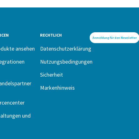
RCEN
RECHTLICH
Anmeldung für den Newsletter
odukte ansehen
Datenschutzerklärung
egrationen
Nutzungsbedingungen
Sicherheit
andelspartner
Markenhinweis
rcencenter
taltungen und
n