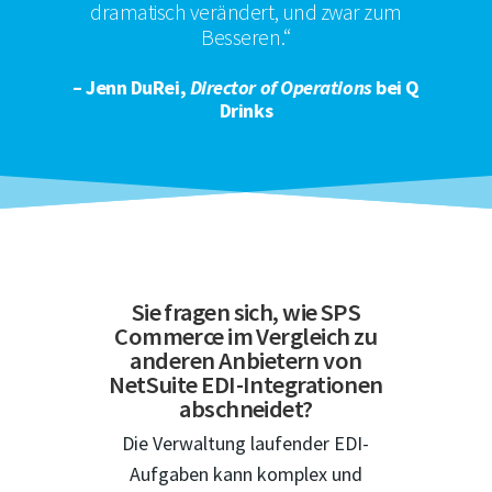
dramatisch verändert, und zwar zum
Besseren.“
– Jenn DuRei,
Director of Operations
bei Q
Drinks
Sie fragen sich, wie SPS
Commerce im Vergleich zu
anderen Anbietern von
NetSuite EDI-Integrationen
abschneidet?
Die Verwaltung laufender EDI-
Aufgaben kann komplex und