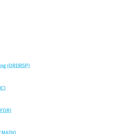
gung (ORDRSP)
IC)
LFOR)
REMADV)