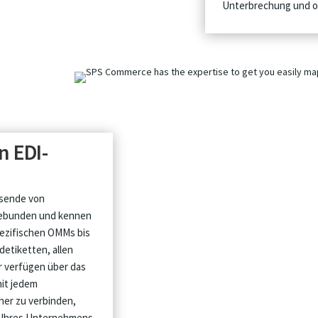
Unterbrechung und oh
n EDI-
usende von
ngebunden und kennen
spezifischen OMMs bis
detiketten, allen
r verfügen über das
mit jedem
ner zu verbinden,
 Ihres Unternehmens.