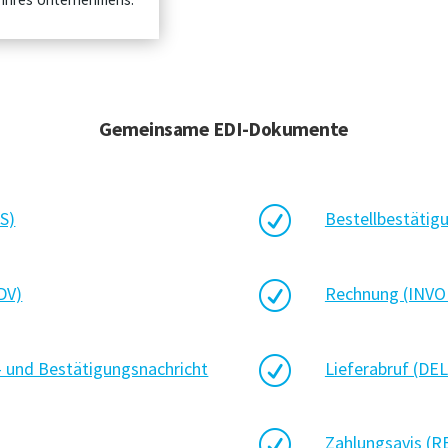
Gemeinsame EDI-Dokumente
R
S)
Bestellbestäti
R
DV)
Rechnung (INVO
R
 und Bestätigungsnachricht
Lieferabruf (DE
R
Zahlungsavis (