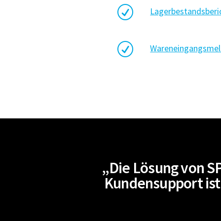
R
Lagerbestandsberi
R
Wareneingangsmel
„Die Lösung von SP
Kundensupport ist 