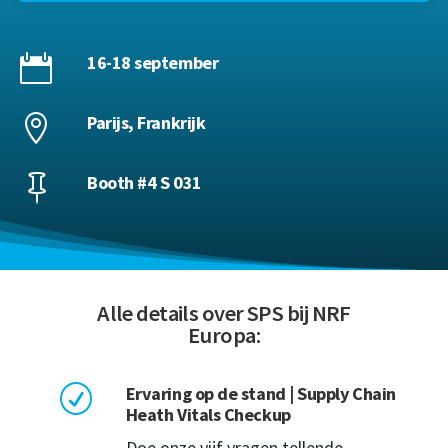
16-18 september

Parijs, Frankrijk

Booth #4 S 031

Alle details over SPS bij NRF
Europa:
Ervaring op de stand | Supply Chain
R
Heath Vitals Checkup
Doe onze vijf vragen tellende