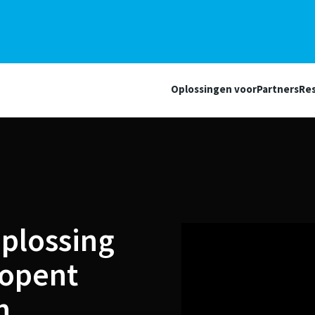
Oplossingen voor
Partners
Re
plossing
 opent
n