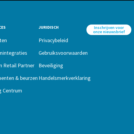
CES
JURIDISCH
Inschrijven voor
onze nieuwsbrief
ten
Privacybeleid
mintegraties
Gebruiksvoorwaarden
n Retail Partner
Beveiliging
enten & beurzen
Handelsmerkverklaring
ng Centrum