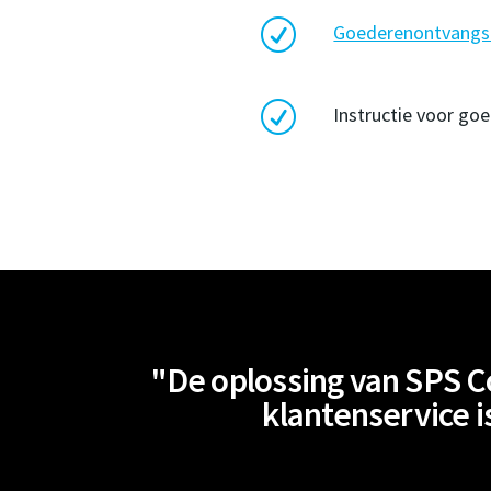
R
Goederenontvangst
R
Instructie voor go
"De oplossing van SPS 
klantenservice 