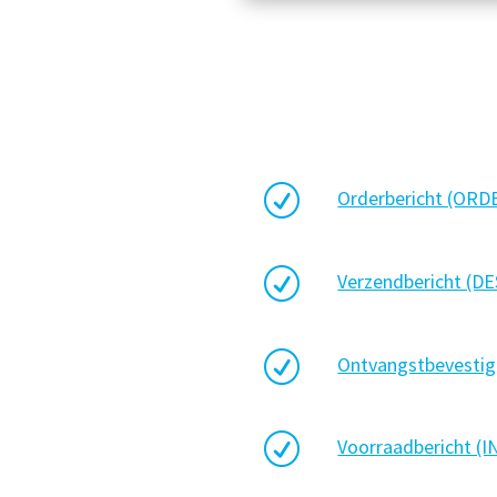
R
Orderbericht (ORD
R
Verzendbericht (D
R
Ontvangstbevestig
R
Voorraadbericht (