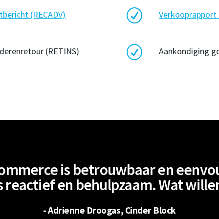
R
bericht (RECADV)
Verkooprapport
R
ederenretour (RETINS)
Aankondiging g
Commerce is betrouwbaar en eenvoud
is reactief en behulpzaam. Wat will
- Adrienne Droogas, Cinder Block