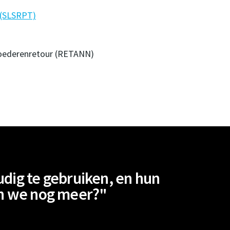
 (SLSRPT)
oederenretour (RETANN)
ig te gebruiken, en hun
en we nog meer?"