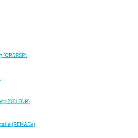
ng (ORDRSP)
)
ose (DELFOR)
icatie (REMADV)