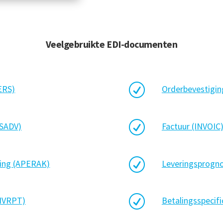
Veelgebruikte EDI-documenten
R
ERS)
Orderbevestigi
R
ESADV)
Factuur (INVOIC
R
ing (APERAK)
Leveringsprogn
R
INVRPT)
Betalingsspecif