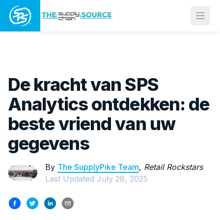
Open
De kracht van SPS
Analytics ontdekken: de
beste vriend van uw
gegevens
By
The SupplyPike Team
,
Retail Rockstars
Last Updated
July 28, 2025