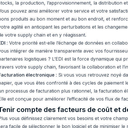
stocks, la production, l’approvisionnement, la distribution et
Vous pouvez ainsi améliorer votre service et votre satisfactio
bons produits au bon moment et au bon endroit, et renforce
votre agilité en anticipant les perturbations et les changem
de votre supply chain et en y réagissant.
EDI
: Votre priorité est-elle l’échange de données en colla
vous intégrer de manière transparente avec vos fournisseur
partenaires logistiques ? L’EDI est la force dynamique qui p
travers votre supply chain, favorisant la collaboration et l’in
Facturation électronique
: Si vous vous retrouvez noyé d
papier, que vous êtes confronté à des cycles de paiement l
un processus de facturation plus rationnel, la facturation él
Elle est conçue pour améliorer l’efficacité de vos flux de fac
Tenir compte des facteurs de coût et 
Plus vous définissez clairement vos besoins et votre champ d
sera facile de sélectionner le bon logiciel et de minimiser l