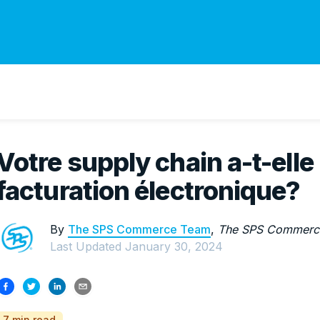
Votre supply chain a-t-elle
facturation électronique?
By
The SPS Commerce Team
,
The SPS Commerc
Last Updated
January 30, 2024
7 min read