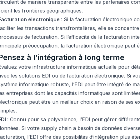
circulent de manière transparente entre les partenaires co
soient les frontières géographiques.
Facturation électronique
: Si la facturation électronique 
faciliter les transactions transfrontalières, elle se concentr
processus de facturation. Si l’efficacité de la facturation int
principale préoccupation, la facturation électronique peut ê
Pensez à l’intégration à long terme
Évaluez votre infrastructure informatique actuelle pour dét
avec les solutions EDI ou de facturation électronique. Si vo
système informatique robuste, l’EDI peut être intégré de m
les entreprises dont les capacités informatiques sont limitées
électronique peut être un meilleur choix en raison de ses ex
simples.
EDI
: Connu pour sa polyvalence, l’EDI peut gérer différent
données. Si votre supply chain a besoin de données diverse
facturation, l’EDI offre des possibilités d’intégration plus ét