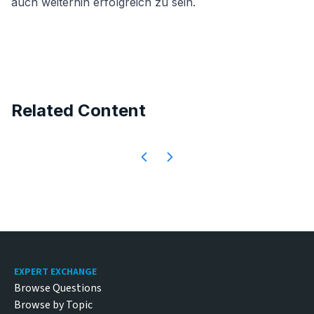
auch weiterhin erfolgreich zu sein.
Related Content
Footer
EXPERT EXCHANGE
Browse Questions
Browse by Topic