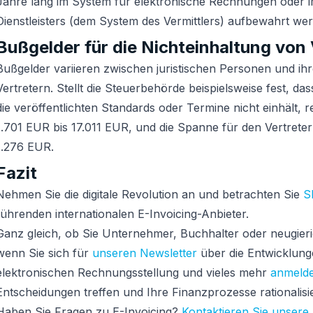
Jahre lang im System für elektronische Rechnungen oder 
Dienstleisters (dem System des Vermittlers) aufbewahrt we
Bußgelder für die Nichteinhaltung von 
Bußgelder variieren zwischen juristischen Personen und ih
Vertretern. Stellt die Steuerbehörde beispielsweise fest, das
die veröffentlichten Standards oder Termine nicht einhält, 
1.701 EUR bis 17.011 EUR, und die Spanne für den Vertreter
1.276 EUR.
Fazit
Nehmen Sie die digitale Revolution an und betrachten Sie
S
führenden internationalen E-Invoicing-Anbieter.
Ganz gleich, ob Sie Unternehmer, Buchhalter oder neugieri
wenn Sie sich für
unseren Newsletter
über die Entwicklung
elektronischen Rechnungsstellung und vieles mehr
anmeld
Entscheidungen treffen und Ihre Finanzprozesse rationalisi
Haben Sie Fragen zu E-Invoicing?
Kontaktieren Sie unsere