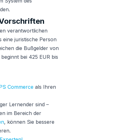
im System des
rden.
Vorschriften
ren verantwortlichen
s eine juristische Person
reichen die Bußgelder von
 beginnt bei 425 EUR bis
PS Commerce
als Ihren
ger Lernender sind –
en im Bereich der
en
, können Sie bessere
eren.
 Experten!