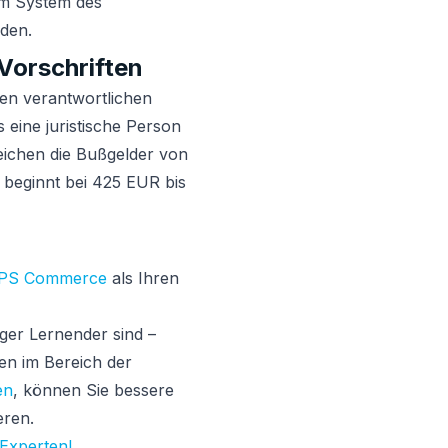
im System des
rden.
Vorschriften
ren verantwortlichen
s eine juristische Person
reichen die Bußgelder von
 beginnt bei 425 EUR bis
PS Commerce
als Ihren
ger Lernender sind –
en im Bereich der
en
, können Sie bessere
eren.
 Experten!