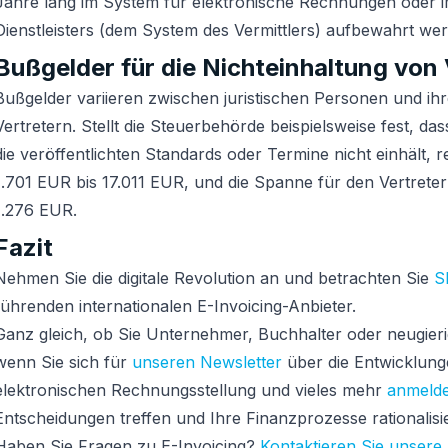
Jahre lang im System für elektronische Rechnungen oder 
Dienstleisters (dem System des Vermittlers) aufbewahrt we
Bußgelder für die Nichteinhaltung von 
Bußgelder variieren zwischen juristischen Personen und ih
Vertretern. Stellt die Steuerbehörde beispielsweise fest, das
die veröffentlichten Standards oder Termine nicht einhält, 
1.701 EUR bis 17.011 EUR, und die Spanne für den Vertreter
1.276 EUR.
Fazit
Nehmen Sie die digitale Revolution an und betrachten Sie
S
führenden internationalen E-Invoicing-Anbieter.
Ganz gleich, ob Sie Unternehmer, Buchhalter oder neugieri
wenn Sie sich für
unseren Newsletter
über die Entwicklung
elektronischen Rechnungsstellung und vieles mehr
anmeld
Entscheidungen treffen und Ihre Finanzprozesse rationalisi
Haben Sie Fragen zu E-Invoicing?
Kontaktieren Sie unsere