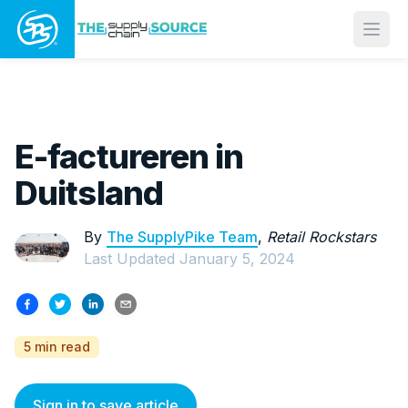
Open
E-factureren in
Duitsland
By
The SupplyPike Team
,
Retail Rockstars
Last Updated
January 5, 2024
5 min read
Sign in to save article